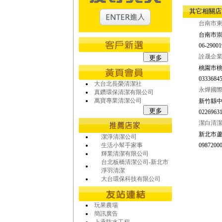
其它相關
台南市東
台南市崇
06-29001
詮晟企
桃園市桃
03336845
大台北長榮清潔社
永燁國際
真鑽環保清潔有限公司
萬寶專業清潔公司
新竹縣中華
02269631
潔白清
新北市蘆
潔淨清潔公司
生活小幫手家事
09872000
輝業清潔有限公司
台北板橋清潔公司-新北市
淨羽清潔
大台環保科技有限公司
玩果農場
簡訊廣告