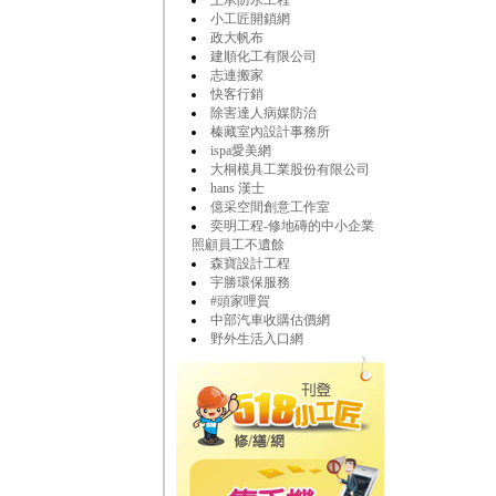
上承防水工程
小工匠開鎖網
政大帆布
建順化工有限公司
志連搬家
快客行銷
除害達人病媒防治
榛藏室內設計事務所
ispa愛美網
大桐模具工業股份有限公司
hans 漢士
億采空間創意工作室
奕明工程-修地磚的中小企業
照顧員工不遺餘
森寶設計工程
宇勝環保服務
#頭家哩賀
中部汽車收購估價網
野外生活入口網