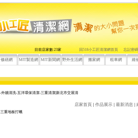
目前店家數:23家
回518小工匠清潔網首頁
忘記密
修繕網
MIT製造網
MIT新聞網
野外生活網
搬家網
租車網
維
-外牆清洗-五洋環保清潔-三重清潔|新北市交屋清
店家首頁
|
作品展示
|
最新消息
|
三重地板打蠟