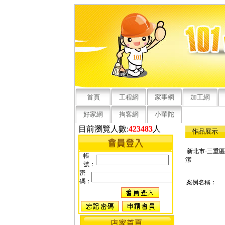
首頁
工程網
家事網
加工網
好家網
掏客網
小華陀
目前瀏覽人數:
423483
人
作品展示
新北市-三重區
帳
潔
號：
密
碼：
案例名稱：