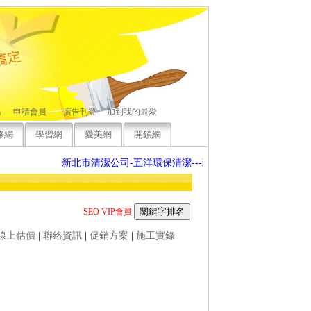
碼
申請會員
廣告刊登
加到我的最愛
修網
學習網
愛美網
開鎖網
新北市清潔公司-五洋環保清潔---環境清新的耕耘者 080000 5
SEO VIP會員
線上估價
|
聯絡資訊
|
促銷方案
|
施工實錄