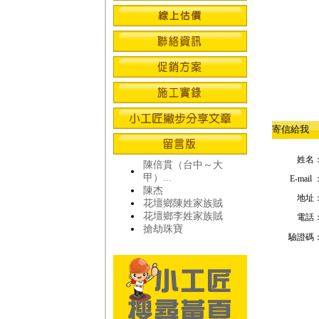
寄信給我
姓名
陳倍貫（台中～大
甲）...
E-mail 
陳杰
地址
花壇鄉陳姓家族賊
花壇鄉李姓家族賊
電話
搶劫珠寶
驗證碼