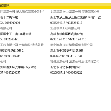
店家資訊
區清潔公司-飛杰環保清潔企業社/
文潔清潔-汐止清潔公司-基隆清潔公司
善十二街39號
新北市汐止區汐止區仁愛路119 巷18 號
92 / 0986900096
0956264217 / 0956264217
業有限公司
安昌環保工程有限公司
園區中正三街146巷14號
高雄市鼓山區民利街82號
5 / 0932268491
0933-194-415 / 0933-194-415
工程有限公司-外牆清洗/清洗外牆
新北除蟲-德軒清潔環保有限公司
路3段9號15樓-2
新北市中正路67巷1號1樓
66 / 0903146286
0282622383 / 0933121841
潔公司
寶健清潔公司-清潔公司,台北清潔公司
洲區蘆洲區光華路73巷38號
新北市台北市/桃園縣市
57 / 0987200057
0920998711 / 0909669222