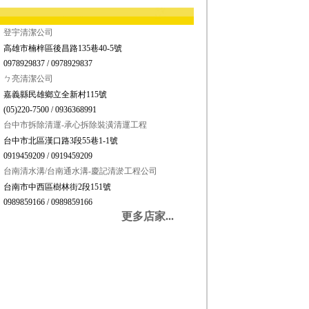
登宇清潔公司
高雄市楠梓區後昌路135巷40-5號
0978929837 / 0978929837
ㄅ亮清潔公司
嘉義縣民雄鄉立全新村115號
(05)220-7500 / 0936368991
台中市拆除清運-承心拆除裝潢清運工程
台中市北區漢口路3段55巷1-1號
0919459209 / 0919459209
台南清水溝/台南通水溝-慶記清淤工程公司
台南市中西區樹林街2段151號
0989859166 / 0989859166
更多店家...