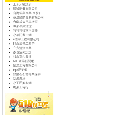
上禾牙醫診所
聯誠開發有限公司
台灣袋業企業(東發)
捷晟國際貿易有限公司
台南成大吊車搬家
璟來專業清潔
特特科技室內裝修
小華陀養生網
#佑宇工程有限公司
順鑫風管工程行
立方清潔企業
森叄室內設計
裕鑫室內裝潢
MIT產業新聞網
樂潤工程有限公司
ispa愛美網
快樂石石材專業保養
玩果農場
小工匠搬家網
總豪工程行