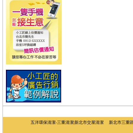
五洋環保清潔-三重清潔|新北市交屋清潔 新北市三重區重新路四段142