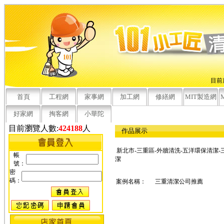
目前
首頁
工程網
家事網
加工網
修繕網
MIT製造網
好家網
掏客網
小華陀
目前瀏覽人數:
424188
人
作品展示
新北市-三重區-外牆清洗-五洋環保清潔-
帳
潔
號：
密
碼：
案例名稱：
三重清潔公司推薦