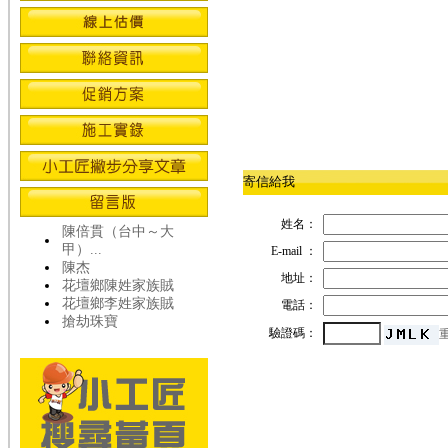
寄信給我
姓名：
陳倍貫（台中～大
甲）...
E-mail ：
陳杰
地址：
花壇鄉陳姓家族賊
花壇鄉李姓家族賊
電話：
搶劫珠寶
驗證碼：