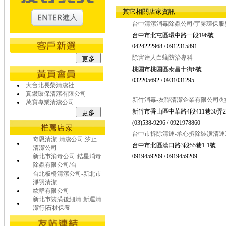
其它相關店家資訊
台中清潔消毒除蟲公司/宇勝環保服
台中市北屯區環中路一段196號
0424222968 / 0912315891
除害達人白蟻防治專科
桃園市桃園區泰昌十街6號
032205692 / 0931031295
大台北長榮清潔社
真鑽環保清潔有限公司
新竹消毒-友聯清潔企業有限公司/
萬寶專業清潔公司
新竹市香山區中華路4段411巷30弄2
(03)538-9296 / 0921978860
台中市拆除清運-承心拆除裝潢清運
奇恩清潔-清潔公司,汐止
台中市北區漢口路3段55巷1-1號
清潔公司
新北市消毒公司-銡星消毒
0919459209 / 0919459209
除蟲有限公司/台
台北板橋清潔公司-新北市
淨羽清潔
紘群有限公司
新北市裝潢後細清-新運清
潔行|石材保養