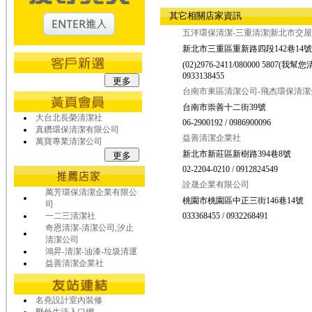
其它相關店家資訊
五洋環保清潔-三重清潔|新北市交
新北市三重區重新路四段142巷14號
(02)2976-2411/080000 5807(我幫您清
0933138455
台南市東區清潔公司-飛杰環保清潔
台南市崇善十二街39號
大台北長榮清潔社
06-2900192 / 0986900096
真鑽環保清潔有限公司
益善清潔企業社
萬寶專業清潔公司
新北市新莊區新樹路394巷8號
02-2204-0210 / 0912824549
詮晟企業有限公司
萬芳環保清潔企業有限公
桃園市桃園區中正三街146巷14號
司
一二三清潔社
033368455 / 0932268491
奇恩清潔-清潔公司,汐止
清潔公司
鴻昇-清潔-油漆-垃圾清運
益善清潔企業社
名堯設計室內裝修