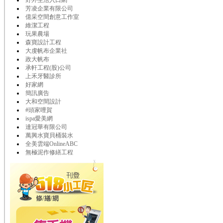
野外生活入口網
芳凌企業有限公司
億采空間創意工作室
維潔工程
玩果農場
森寶設計工程
大虔帆布企業社
政大帆布
承軒工程(股)公司
上禾牙醫診所
好家網
簡訊廣告
大和空間設計
#頭家哩賀
ispa愛美網
達冠華有限公司
萬興水寶貝桶裝水
全美雲端OnlineABC
無極泥作修繕工程