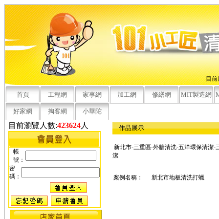
目前
首頁
工程網
家事網
加工網
修繕網
MIT製造網
好家網
掏客網
小華陀
目前瀏覽人數:
423624
人
作品展示
新北市-三重區-外牆清洗-五洋環保清潔-
帳
潔
號：
密
碼：
案例名稱：
新北市地板清洗打蠟