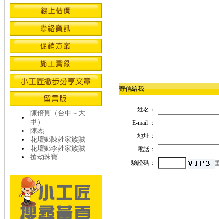
寄信給我
姓名：
陳倍貫（台中～大
甲）...
E-mail ：
陳杰
地址：
花壇鄉陳姓家族賊
花壇鄉李姓家族賊
電話：
搶劫珠寶
驗證碼：