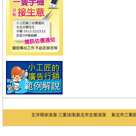
五洋環保清潔-三重清潔|新北市交屋清潔 新北市三重區重新路四段142