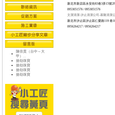
新北市新店區永安街83巷3弄15號2
0953051576 / 0953051576
文潔清潔-汐止清潔公司-基隆清潔
新北市汐止區汐止區仁愛路119 巷18
0956264217 / 0956264217
陳倍貫（台中～大
甲）...
搶劫珠寶
搶劫珠寶
搶劫珠寶
搶劫珠寶