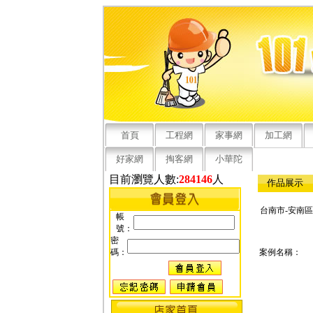
首頁
工程網
家事網
加工網
好家網
掏客網
小華陀
目前瀏覽人數:
284146
人
作品展示
台南市-安南
帳
號：
密
碼：
案例名稱：