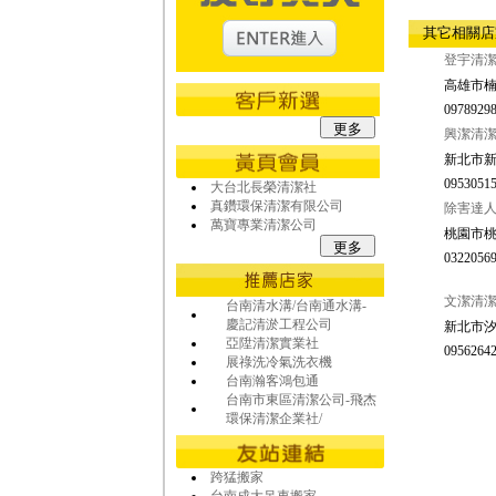
其它相關
登宇清
高雄市楠
09789298
興潔清
新北市新
09530515
大台北長榮清潔社
真鑽環保清潔有限公司
除害達
萬寶專業清潔公司
桃園市桃
03220569
文潔清潔
台南清水溝/台南通水溝-
慶記清淤工程公司
新北市汐
亞陞清潔實業社
09562642
展祿洗冷氣洗衣機
台南瀚客鴻包通
台南市東區清潔公司-飛杰
環保清潔企業社/
跨猛搬家