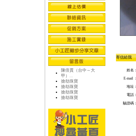
寄信給我
陳倍貫（台中～大
姓名
甲）...
E-mail 
搶劫珠寶
搶劫珠寶
地址
搶劫珠寶
電話
搶劫珠寶
驗證碼