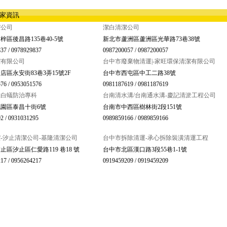
店家資訊
潔公司
潔白清潔公司
梓區後昌路135巷40-5號
新北市蘆洲區蘆洲區光華路73巷38號
37 / 0978929837
0987200057 / 0987200057
潔有限公司
台中市廢棄物清運|-家旺環保清潔有限公司
店區永安街83巷3弄15號2F
台中市西屯區中工二路38號
76 / 0953051576
0981187619 / 0981187619
人白蟻防治專科
台南清水溝/台南通水溝-慶記清淤工程公司
園區泰昌十街6號
台南市中西區樹林街2段151號
2 / 0931031295
0989859166 / 0989859166
-汐止清潔公司-基隆清潔公司
台中市拆除清運-承心拆除裝潢清運工程
止區汐止區仁愛路119 巷18 號
台中市北區漢口路3段55巷1-1號
17 / 0956264217
0919459209 / 0919459209