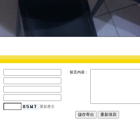
：
留言內容：
：
：
：
：
重新產生