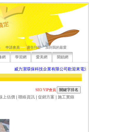
碼
申請會員
廣告刊登
加到我的最愛
修網
學習網
愛美網
開鎖網
威力潔環保科技企業有限公司歡迎來電洽詢，竭誠為您服務
SEO VIP會員
線上估價
|
聯絡資訊
|
促銷方案
|
施工實錄