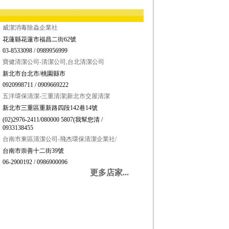
威潔消毒除蟲企業社
花蓮縣花蓮市福昌二街62號
03-8533098 / 0989956999
寶健清潔公司-清潔公司,台北清潔公司
新北市台北市/桃園縣市
0920998711 / 0909669222
五洋環保清潔-三重清潔|新北市交屋清潔
新北市三重區重新路四段142巷14號
(02)2976-2411/080000 5807(我幫您清 /
0933138455
台南市東區清潔公司-飛杰環保清潔企業社/
台南市崇善十二街39號
06-2900192 / 0986900096
更多店家...