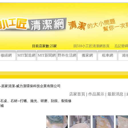
目前店家數:23家
回518小工匠清潔網首頁
忘記密
修繕網
MIT製造網
MIT新聞網
野外生活網
搬家網
租車網
維
區-居家清潔-威力潔環保科技企業有限公司
店家首頁
|
作品展示
|
最新消息
|
石桌、石材─打蠟、拋光、研磨、刮痕、裂痕修
補