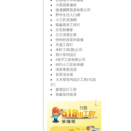
台南成大吊車搬家
大禹居家修繕
捷晟國際貿易有限公司
野外生活入口網
小工匠清潔網
順鑫風管工程行
京安新搬家
立方清潔企業
特特科技室內裝修
禾盛工程行
承軒工程(股)公司
易介室內設計
#佑宇工程有限公司
8895小工匠租車網
璟來專業清潔
長景清水模
大永發室內設計工程(3Q設
計)
森寶設計工程
裕鑫室內裝潢