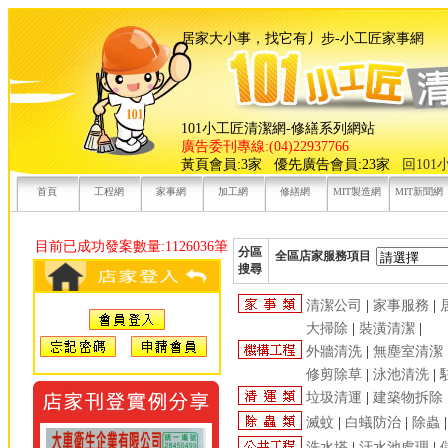
居家大小事，找它有丿步-小工
101小工匠清潔網-修繕系列網站
廣告委刊專線:(04)22937766
黃頁會員:3家 優先廣告會員:23家
回10
首頁
工程網
家事網
加工網
修繕網
MIT製造網
MIT新聞網
目前已成功發案數量:1126036筆
分區
全區店家服務項目
搜尋
清潔公司
|
家事服務
|
大掃除
|
裝潢清潔
|
外牆清洗
|
無塵室清潔
修剪除草
|
泳池清洗
|
垃圾清運
|
建築物拆除
滅蚊
|
白蟻防治
|
除蟲
洗水塔
|
汙水池處理
|