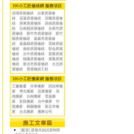
101小工匠修繕網 服務項目
澎湖房屋修繕
台東房屋修
繕
花蓮房屋修繕
宜蘭房屋修
繕
屏東房屋修繕
高雄房屋修
繕
台南縣房屋修繕
台南市房
屋修繕
新竹市房屋修繕
新竹
縣房屋修繕
嘉義市房屋修
繕
嘉義縣房屋修繕
雲林房屋
修繕
南投房屋修繕
彰化房屋
修繕
台中房屋修繕
苗栗房屋
修繕
桃園房屋修繕
基隆房屋
修繕
新北市房屋修繕
台北房
屋修繕
房屋修繕工程
101小工匠搬家網 服務項目
工廠搬遷 吊車搬家
回頭車搬
家
學生搬家
花東搬家
高
雄搬家
台南搬家
雲嘉搬
家
彰投搬家
台中搬家
竹
苗搬家
桃園搬家
新北市搬
家
台北搬家
搬家公司
[配音] 星期天的試音時間