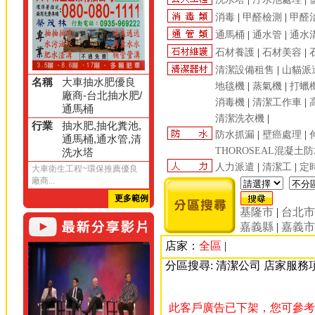
消毒
|
甲醛檢測
|
甲醛
通馬桶
|
通水管
|
通水
石材養護
|
石材美容
|
清潔設備租售
|
山貓派
名稱
大車抽水肥優良
地毯機
|
蒸氣機
|
打蠟
廠商-台北抽水肥/
消毒機
|
清潔工作車
|
通馬桶
清潔洗衣機
|
行業
抽水肥,抽化糞池,
防水抓漏
|
壁癌處理
|
通馬桶,通水管,清
THOROSEAL混凝土
洗水塔
人力派遣
|
清潔工
|
定
大車衛生工程~環保推薦優良
廠商...
更多範例
基隆市
|
台北
嘉義縣
|
嘉義
店家：
全區
|
分區搜尋: 清潔公司 店家服務
此客戶廣告已下架，您可參考