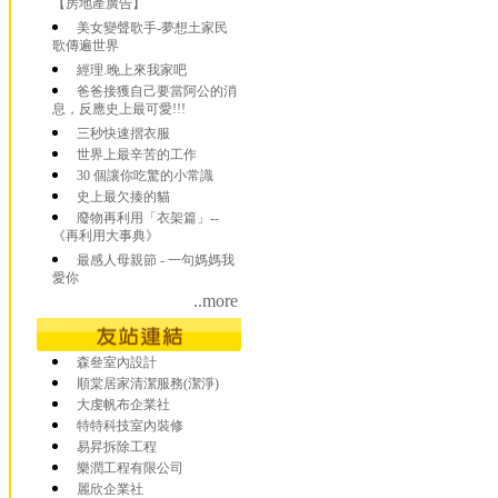
【房地產廣告】
美女變聲歌手-夢想土家民
歌傳遍世界
經理.晚上來我家吧
爸爸接獲自己要當阿公的消
息，反應史上最可愛!!!
三秒快速摺衣服
世界上最辛苦的工作
30 個讓你吃驚的小常識
史上最欠揍的貓
廢物再利用「衣架篇」--
《再利用大事典》
最感人母親節 - 一句媽媽我
愛你
..more
森叄室內設計
順棠居家清潔服務(潔淨)
大虔帆布企業社
特特科技室內裝修
易昇拆除工程
樂潤工程有限公司
麗欣企業社