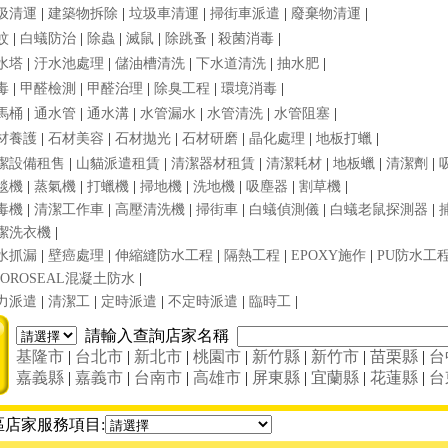
圾清運
|
建築物拆除
|
垃圾車清運
|
掃街車派遣
|
廢棄物清運
|
蚊
|
白蟻防治
|
除蟲
|
滅鼠
|
除跳蚤
|
殺菌消毒
|
水塔
|
汙水池處理
|
儲油槽清洗
|
下水道清洗
|
抽水肥
|
毒
|
甲醛檢測
|
甲醛治理
|
除臭工程
|
環境消毒
|
馬桶
|
通水管
|
通水溝
|
水管漏水
|
水管清洗
|
水管阻塞
|
材養護
|
石材美容
|
石材拋光
|
石材研磨
|
晶化處理
|
地板打蠟
|
潔設備租售
|
山貓派遣租賃
|
清潔器材租賃
|
清潔耗材
|
地板蠟
|
清潔劑
|
毯機
|
蒸氣機
|
打蠟機
|
掃地機
|
洗地機
|
吸塵器
|
割草機
|
毒機
|
清潔工作車
|
高壓清洗機
|
掃街車
|
白蟻偵測儀
|
白蟻老鼠探測器
|
潔洗衣機
|
水抓漏
|
壁癌處理
|
伸縮縫防水工程
|
隔熱工程
|
EPOXY施作
|
PU防水工
HOROSEAL混凝土防水
|
力派遣
|
清潔工
|
定時派遣
|
不定時派遣
|
臨時工
|
請輸入查詢店家名稱
基隆市
|
台北市
|
新北市
|
桃園市
|
新竹縣
|
新竹市
|
苗栗縣
|
台
嘉義縣
|
嘉義市
|
台南市
|
高雄市
|
屏東縣
|
宜蘭縣
|
花蓮縣
|
台
區店家服務項目: