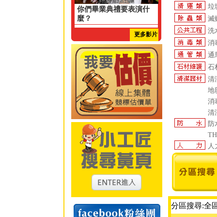
垃
你們畢業典禮要表演什
麼？
滅
洗
更多影片
消
通
石
清
地
消
清
防
T
人
分區搜尋:全