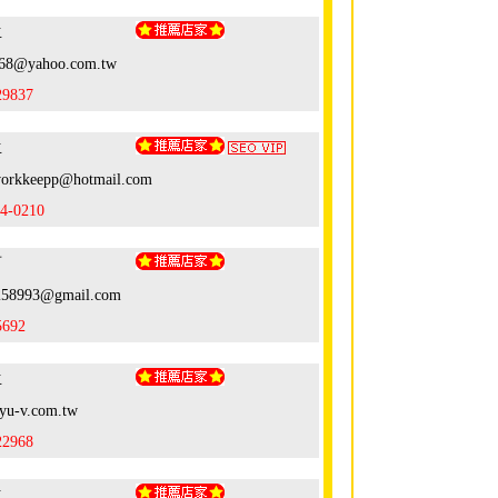
生
168@yahoo.com.tw
29837
生
orkkeepp@hotmail.com
4-0210
亨
258993@gmail.com
5692
生
yu-v.com.tw
22968
生