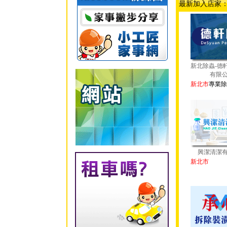
最新加入店家
新北除蟲-德
有限
新北市
專業除
興潔清潔
新北市