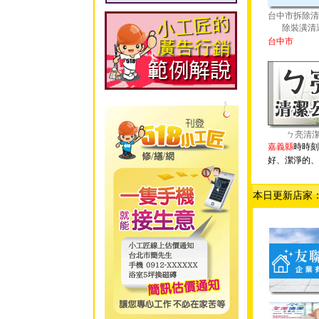
台中市拆除清
除裝潢清
台中市
ㄅ亮清
嘉義縣
時時刻
好、潔淨的、
本日更新店家