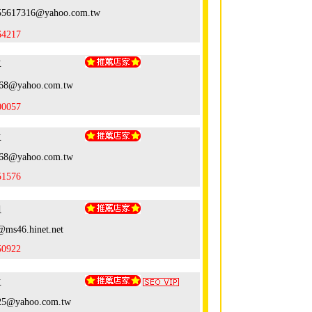
955617316@yahoo.com.tw
64217
生
168@yahoo.com.tw
00057
生
168@yahoo.com.tw
51576
姐
ms46.hinet.net
50922
生
25@yahoo.com.tw