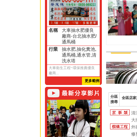
名稱
大車抽水肥優良
廠商-台北抽水肥/
通馬桶
行業
抽水肥,抽化糞池,
通馬桶,通水管,清
洗水塔
大車衛生工程~環保推薦優良
廠商...
更多範例
分區
全區店家
搜尋
清
大
外
修