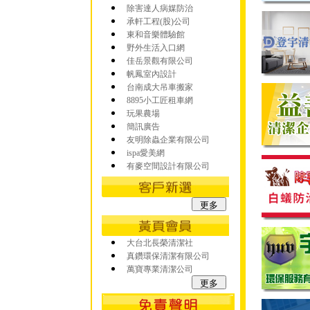
除害達人病媒防治
承軒工程(股)公司
東和音樂體驗館
野外生活入口網
佳岳景觀有限公司
帆鳳室內設計
台南成大吊車搬家
8895小工匠租車網
玩果農場
簡訊廣告
友明除蟲企業有限公司
ispa愛美網
有麥空間設計有限公司
大台北長榮清潔社
真鑽環保清潔有限公司
萬寶專業清潔公司