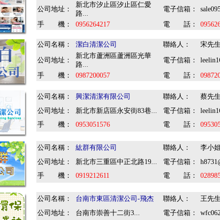
新北市汐止區汐止區仁愛
公司地址：
電子信箱：
sale0
路...
手 機：
0956264217
電 話：
09562
公司名稱：
潔白清潔公司
聯絡人：
宋先
新北市蘆洲區蘆洲區光華
公司地址：
電子信箱：
leelin
路...
手 機：
0987200057
電 話：
09872
公司名稱：
興潔清潔有限公司
聯絡人：
蔡先
公司地址：
新北市新店區永安街83巷...
電子信箱：
leelin
手 機：
0953051576
電 話：
09530
公司名稱：
紘群有限公司
聯絡人：
李小
公司地址：
新北市三重區中正北路19...
電子信箱：
h8731@
手 機：
0919212611
電 話：
02898
公司名稱：
台南市東區清潔公司-飛杰
聯絡人：
王先
公司地址：
台南市崇善十二街3...
電子信箱：
wfc06