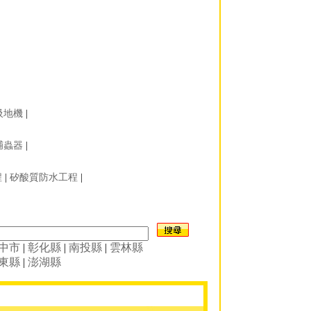
吸地機
|
捕蟲器
|
程
|
矽酸質防水工程
|
中市
|
彰化縣
|
南投縣
|
雲林縣
東縣
|
澎湖縣