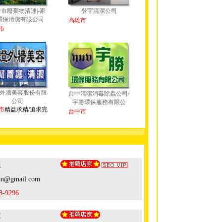
市廢棄物清運|-家
登宇清潔公司
環保清潔有限公司
高雄市
市
外牆美容股份有限
台中清潔消毒除蟲公司/
公司
宇勝環保服務有限公
市
精益求精/追求完
台中市
姐
ian@gmail.com
8-9296
文