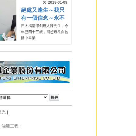
2018-01-09
絕處又逢生～我只
有一個信念～永不
日太福清潔創辦人陳先生，今
年已四十三歲，回想過往自他
國中畢業
拋光
|
|
油漆工程
|