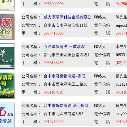
手 機：
0986900096
電 話：
06-29
公司名稱：
威力潔環保科技企業有限公
聯絡人：
陳先
公司地址：
台南市安南區敬安街11號...
電子信箱：
superc
手 機：
0977416699
電 話：
09774
公司名稱：
五洋環保清潔-三重清潔|
聯絡人：
李先
公司地址：
新北市三重區重新路四段1...
電子信箱：
f0933
手 機：
0933138455
電 話：
(02)2
公司名稱：
台中市廢棄物清運|-家旺
聯絡人：
張先
公司地址：
台中市西屯區中工二路38...
電子信箱：
a8212
手 機：
0981187619
電 話：
09811
公司名稱：
台中市拆除清運-承心拆除
聯絡人：
鐘先
公司地址：
台中市北區漢口路3段5...
電子信箱：
may99
手 機：
0919459209
電 話：
09194