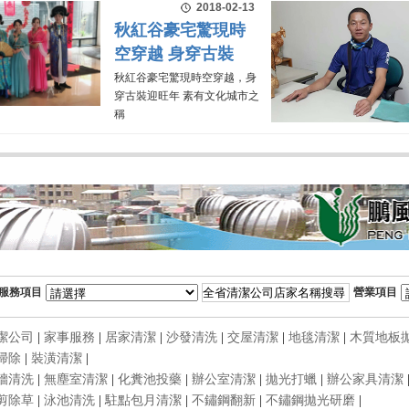
2018-02-13
秋紅谷豪宅驚現時
空穿越 身穿古裝
秋紅谷豪宅驚現時空穿越，身
穿古裝迎旺年 素有文化城市之
稱
服務項目
營業項目
潔公司
|
家事服務
|
居家清潔
|
沙發清洗
|
交屋清潔
|
地毯清潔
|
木質地板
掃除
|
裝潢清潔
|
牆清洗
|
無塵室清潔
|
化糞池投藥
|
辦公室清潔
|
拋光打蠟
|
辦公家具清潔
剪除草
|
泳池清洗
|
駐點包月清潔
|
不鏽鋼翻新
|
不鏽鋼拋光研磨
|