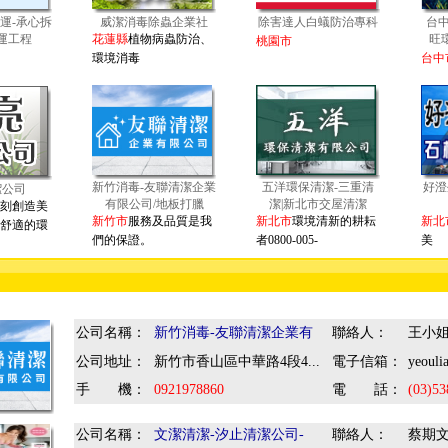
運-承心拆
威潔消毒除蟲企業社
除害達人白蟻防治專科
台中
運工程
花蓮縣
植物病蟲防治、
旺
桃園市
環境消毒
台中
新竹消毒-友聯清潔企業
五洋環保清潔-三重清
好澄
潔公司
有限公司/地板打臘
潔|新北市交屋清潔
刻創造美
新竹市
服務及品質是我
新北市
環境清新的耕耘
新北
舒適的環
們的保證。
者0800-005-
美
：
公司名稱：
新竹消毒-友聯清潔企業有
聯絡人：
王小
公司地址：
新竹市香山區中華路4段4...
電子信箱：
yeoul
手 機：
0921978860
電 話：
(03)53
公司名稱：
文潔清潔-汐止清潔公司-
聯絡人：
蔡期