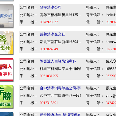
公司名稱：
登宇清潔公司
聯絡人：
陳先
公司地址：
高雄市楠梓區後昌路135...
電子信箱：
leelin
手 機：
0978929837
電 話：
09789
公司名稱：
益善清潔企業社
聯絡人：
陳先
公司地址：
新北市新莊區新樹路394...
電子信箱：
homew
手 機：
0912824549
電 話：
02-220
公司名稱：
除害達人白蟻防治專科
聯絡人：
葉咸
公司地址：
桃園市桃園區泰昌十街6號...
電子信箱：
a0986
手 機：
0931031295
電 話：
03220
公司名稱：
台中清潔消毒除蟲公司/宇
聯絡人：
張先
公司地址：
台中市北屯區環中路一段1...
電子信箱：
yu-v@
手 機：
0912315891
電 話：
04242
公司名稱：
新北除蟲-德軒清潔環保有
聯絡人：
裴先