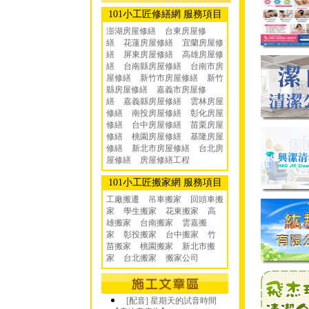
101小工匠修繕網 服務項目
澎湖房屋修繕
台東房屋修
繕
花蓮房屋修繕
宜蘭房屋修
繕
屏東房屋修繕
高雄房屋修
繕
台南縣房屋修繕
台南市房
屋修繕
新竹市房屋修繕
新竹
縣房屋修繕
嘉義市房屋修
繕
嘉義縣房屋修繕
雲林房屋
修繕
南投房屋修繕
彰化房屋
修繕
台中房屋修繕
苗栗房屋
修繕
桃園房屋修繕
基隆房屋
修繕
新北市房屋修繕
台北房
屋修繕
房屋修繕工程
101小工匠搬家網 服務項目
工廠搬遷 吊車搬家
回頭車搬
家
學生搬家
花東搬家
高
雄搬家
台南搬家
雲嘉搬
家
彰投搬家
台中搬家
竹
苗搬家
桃園搬家
新北市搬
家
台北搬家
搬家公司
[配音] 星期天的試音時間