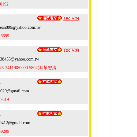
00192
生
lean899@yahoo.com.tw
16699
生
138455@yahoo.com.tw
976-2411/080000 5807(我幫您清
生
1029@gmail.com
87619
生
9412@gmail.com
59209