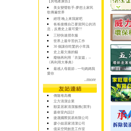
【房地產廣告】
美女變聲歌手-夢想土家民
歌傳遍世界
經理.晚上來我家吧
爸爸接獲自己要當阿公的消
息，反應史上最可愛!!!
三秒快速摺衣服
世界上最辛苦的工作
30 個讓你吃驚的小常識
史上最欠揍的貓
廢物再利用「衣架篇」--
《再利用大事典》
最感人母親節 - 一句媽媽我
愛你
..more
傳隆堆高機
立方清潔企業
順棠居家清潔服務(潔淨)
森叄室內設計
捷晟國際貿易有限公司
廖小姐居家清潔公司
億采空間創意工作室