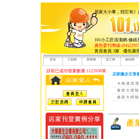
居家大小事，找
101小工匠清潔網-修
廣告委刊專線:(04)22937
黃頁會員:3家 優先廣
首頁
工程網
家事網
加工網
修繕網
目前已成功發案數量:1125930筆
店家撇步文章
＃南港清
春節大掃
春節大掃
產