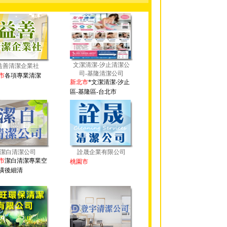
文潔清潔-汐止清潔公
益善清潔企業社
司-基隆清潔公司
市
各項專業清潔
新北市
*文潔清潔-汐止
區-基隆區-台北市
潔白清潔公司
詮晟企業有限公司
市
潔白清潔專業空
桃園市
潢後細清