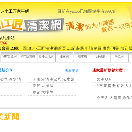
它有丿步-小工匠家事網
目前在yahoo已知關鍵字有9997組
繕系列網站
766
告會員:23家
回101小工匠清潔網首頁
忘記密碼
申請會員
廣告刊登
加到
MIT製造網
MIT新聞網
野外生活網
搬家網
租車網
維修網
學習網
最新分享：
店家最新促銷方案：
查看更多
潔公司淹水清
＃南港清潔公司淹水清
文潔QA
除
春節大掃除
#不斷提升有效人
除
春節大掃除
今天2 人清潔施作
業新聞