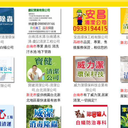
：
台南清水溝/台南通水
軒清潔環保
安昌環保工程有限公司
溝-慶記清淤工程公司
公司
高雄市
品質、專業、售
新北
台南市
專業 責任 清洗
白蟻公司
後服務保證，相信您的
汙水池 地下管路
寶健清潔公司-清潔公
威力潔環保科技企業有
有限公司
司,台北清潔公司
限公司
新北
新北市
提供桃園台北新
台南市
有了威力潔,居家
屋裝
北地區最快速最有效率
清潔,一切搞定!!