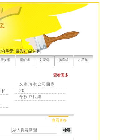
我的最愛
廣告行銷範例
愛美網
開鎖網
好家網
掏客網
小華陀
查看更多
文潔清潔公司團隊
20
力和
母親節快樂
1
查看更多